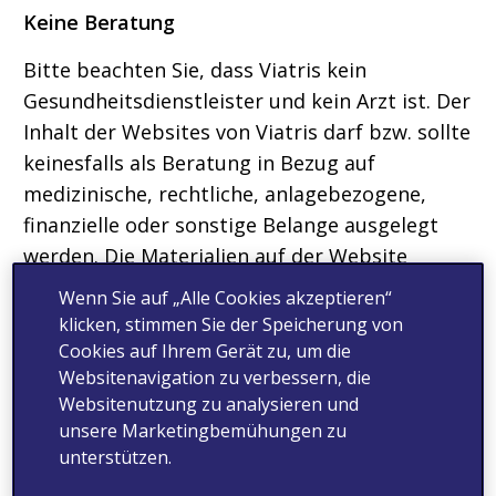
Keine Beratung
Bitte beachten Sie, dass Viatris kein
Gesundheitsdienstleister und kein Arzt ist. Der
Inhalt der Websites von Viatris darf bzw. sollte
keinesfalls als Beratung in Bezug auf
medizinische, rechtliche, anlagebezogene,
finanzielle oder sonstige Belange ausgelegt
werden. Die Materialien auf der Website
werden ausschließlich zu Informations- und –
Wenn Sie auf „Alle Cookies akzeptieren“
soweit nach geltendem Recht zulässig – zu
klicken, stimmen Sie der Speicherung von
Werbezwecken bereitgestellt. Die Inhalte der
Cookies auf Ihrem Gerät zu, um die
Websitenavigation zu verbessern, die
Websites begründen kein Arzt-Patienten-
Websitenutzung zu analysieren und
Verhältnis und ersetzen keine ärztliche
unsere Marketingbemühungen zu
Beratung, keinen Arztbesuch und keine
unterstützen.
Konsultation oder Empfehlungen einer