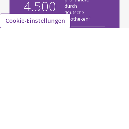
4.500
durch
deutsche
2
Apotheken
Cookie-Einstellungen
Markenproduk
> 400
te: Impfstoffe,
Biosimilars; Rx,
Gx, OTC
Mitarbeiter
> 1.000
bilden ein
erfahrenes
Team
Werke
weltweit, eine
~ 40
Produktionsst
ätte in
Deutschland