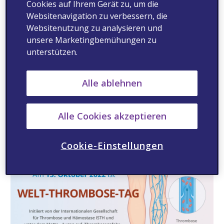
Cookies auf Ihrem Gerät zu, um die
mögliche Thromboserisiko - besonders, wenn
Websitenavigation zu verbessern, die
Hormone eingenommen werden, unabhängig
Websitenutzung zu analysieren und
davon, ob es sich um Empfängnisverhütung
unsere Marketingbemühungen zu
unterstützen.
oder eine Ersatztherapie handelt, oder eine
Schwangerschaft vorliegt.
-Befolgen von Maßnahmen zur Vorsorge, um
Alle ablehnen
Herzerkrankungen, Diabetes oder anderen
gesundheitlichen Problemen so gut wie
Alle Cookies akzeptieren
möglich vorzubeugen.
Cookie-Einstellungen
Bildmaterial