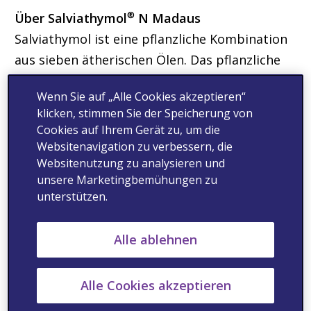
®
Über Salviathymol
N Madaus
Salviathymol ist eine pflanzliche Kombination
aus sieben ätherischen Ölen. Das pflanzliche
Produkt enthält als Wirkstoffe Salbei-,
Wenn Sie auf „Alle Cookies akzeptieren“
Eukalyptus-, Pfefferminz-, Zimt-, Nelken-,
klicken, stimmen Sie der Speicherung von
Fenchel-, Sternanisöl, Levomenthol und
Cookies auf Ihrem Gerät zu, um die
Thymol und gehört zur Produktgruppe
Websitenavigation zu verbessern, die
Madaus Grüne Gesundheit
Websitenutzung zu analysieren und
unsere Marketingbemühungen zu
(
www.gruenegesundheit.de
). Aufgrund der
unterstützen.
antibakteriellen und antiinflammatorischen
Wirkung wird Salviathymol lokal bei Gingivitis,
Alle ablehnen
Parodontitis, Karies, Aphten und Mundsoor
angewendet. Das Produkt gehört zu der
Alle Cookies akzeptieren
Gruppe der Phytopharmaka, deren
Herstellung einen besonderen