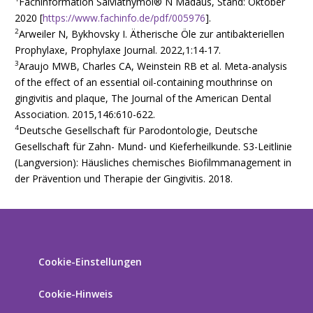
Fachinformation Salviathymol® N Madaus, Stand: Oktober
2020 [
https://www.fachinfo.de/pdf/005976
].
2
Arweiler N, Bykhovsky I. Ätherische Öle zur antibakteriellen
Prophylaxe, Prophylaxe Journal. 2022,1:14-17.
3
Araujo MWB, Charles CA, Weinstein RB et al. Meta-analysis
of the effect of an essential oil-containing mouthrinse on
gingivitis and plaque, The Journal of the American Dental
Association. 2015,146:610-622.
4
Deutsche Gesellschaft für Parodontologie, Deutsche
Gesellschaft für Zahn- Mund- und Kieferheilkunde. S3-Leitlinie
(Langversion): Häusliches chemisches Biofilmmanagement in
der Prävention und Therapie der Gingivitis. 2018.
Cookie-Einstellungen
Cookie-Hinweis