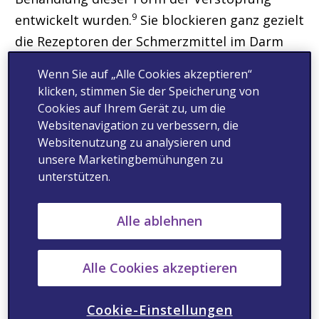
9
entwickelt wurden.
Sie blockieren ganz gezielt
die Rezeptoren der Schmerzmittel im Darm
und verhindern so, dass diese daran binden
Wenn Sie auf „Alle Cookies akzeptieren“
und den Darm „lähmen“. Dabei behalten die
klicken, stimmen Sie der Speicherung von
Schmerzmittel weiterhin ihren
Cookies auf Ihrem Gerät zu, um die
Websitenavigation zu verbessern, die
schmerzlindernden Effekt. „Die Verfügbarkeit
Websitenutzung zu analysieren und
dieser hochspezifischen Medikamente für die
unsere Marketingbemühungen zu
Behandlung der opioidinduzierten Obstipation
unterstützen.
bedeutet einen wichtigen Fortschritt in der
Schmerztherapie. Denn mit ihnen lässt sich in
Alle ablehnen
vielen Fällen verhindern, dass die ohnehin
leidgeprüften Menschen mit starken
Alle Cookies akzeptieren
chronischen Schmerzen auch noch mit einer
belastenden Nebenwirkung kämpfen müssen“,
Cookie-Einstellungen