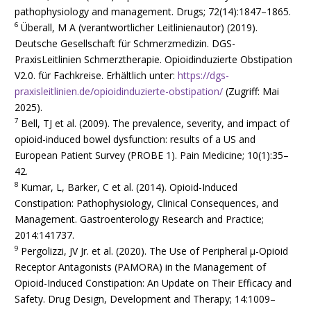
pathophysiology and management. Drugs; 72(14):1847–1865.
6
Überall, M A (verantwortlicher Leitlinienautor) (2019).
Deutsche Gesellschaft für Schmerzmedizin. DGS-
PraxisLeitlinien Schmerztherapie. Opioidinduzierte Obstipation
V2.0. für Fachkreise. Erhältlich unter:
https://dgs-
praxisleitlinien.de/opioidinduzierte-obstipation/
(Zugriff: Mai
2025).
7
Bell, TJ et al. (2009). The prevalence, severity, and impact of
opioid-induced bowel dysfunction: results of a US and
European Patient Survey (PROBE 1). Pain Medicine; 10(1):35–
42.
8
Kumar, L, Barker, C et al. (2014). Opioid-Induced
Constipation: Pathophysiology, Clinical Consequences, and
Management. Gastroenterology Research and Practice;
2014:141737.
9
Pergolizzi, JV Jr. et al. (2020). The Use of Peripheral μ-Opioid
Receptor Antagonists (PAMORA) in the Management of
Opioid-Induced Constipation: An Update on Their Efficacy and
Safety. Drug Design, Development and Therapy; 14:1009–