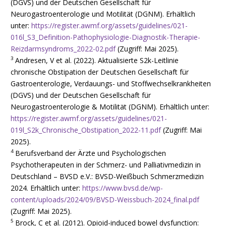
(DGVS) und der Deutschen Gesellschaft für
Neurogastroenterologie und Motilität (DGNM). Erhältlich
unter:
https://register.awmf.org/assets/guidelines/021-
016l_S3_Definition-Pathophysiologie-Diagnostik-Therapie-
Reizdarmsyndroms_2022-02.pdf
(Zugriff: Mai 2025).
3
Andresen, V et al. (2022). Aktualisierte S2k-Leitlinie
chronische Obstipation der Deutschen Gesellschaft für
Gastroenterologie, Verdauungs- und Stoffwechselkrankheiten
(DGVS) und der Deutschen Gesellschaft für
Neurogastroenterologie & Motilität (DGNM). Erhältlich unter:
https://register.awmf.org/assets/guidelines/021-
019l_S2k_Chronische_Obstipation_2022-11.pdf
(Zugriff: Mai
2025).
4
Berufsverband der Ärzte und Psychologischen
Psychotherapeuten in der Schmerz- und Palliativmedizin in
Deutschland – BVSD e.V.: BVSD-Weißbuch Schmerzmedizin
2024. Erhältlich unter:
https://www.bvsd.de/wp-
content/uploads/2024/09/BVSD-Weissbuch-2024_final.pdf
(Zugriff: Mai 2025).
5
Brock, C et al. (2012). Opioid-induced bowel dysfunction: