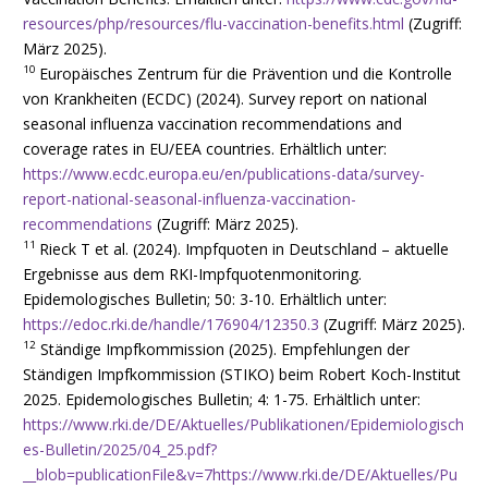
resources/php/resources/flu-vaccination-benefits.html
(Zugriff:
März 2025).
10
Europäisches Zentrum für die Prävention und die Kontrolle
von Krankheiten (ECDC) (2024). Survey report on national
seasonal influenza vaccination recommendations and
coverage rates in EU/EEA countries. Erhältlich unter:
https://www.ecdc.europa.eu/en/publications-data/survey-
report-national-seasonal-influenza-vaccination-
recommendations
(Zugriff: März 2025).
11
Rieck T et al. (2024). Impfquoten in Deutschland – aktuelle
Ergebnisse aus dem RKI-Impfquotenmonitoring.
Epidemologisches Bulletin; 50: 3-10. Erhältlich unter:
https://edoc.rki.de/handle/176904/12350.3
(Zugriff: März 2025).
12
Ständige Impfkommission (2025). Empfehlungen der
Ständigen Impfkommission (STIKO) beim Robert Koch-Institut
2025. Epidemologisches Bulletin; 4: 1-75. Erhältlich unter:
https://www.rki.de/DE/Aktuelles/Publikationen/Epidemiologisch
es-Bulletin/2025/04_25.pdf?
__blob=publicationFile&v=7https://www.rki.de/DE/Aktuelles/Pu