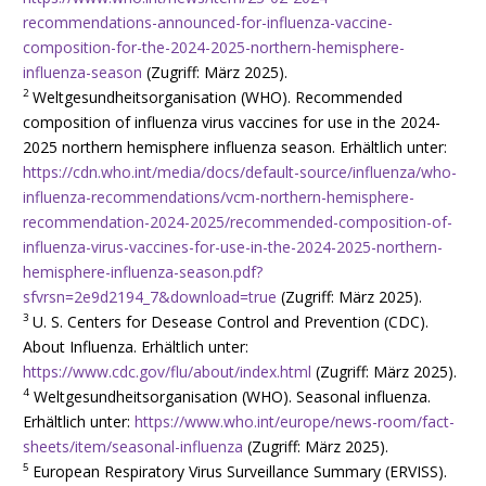
recommendations-announced-for-influenza-vaccine-
composition-for-the-2024-2025-northern-hemisphere-
influenza-season
(Zugriff: März 2025).
2
Weltgesundheitsorganisation (WHO). Recommended
composition of influenza virus vaccines for use in the 2024-
2025 northern hemisphere influenza season. Erhältlich unter:
https://cdn.who.int/media/docs/default-source/influenza/who-
influenza-recommendations/vcm-northern-hemisphere-
recommendation-2024-2025/recommended-composition-of-
influenza-virus-vaccines-for-use-in-the-2024-2025-northern-
hemisphere-influenza-season.pdf?
sfvrsn=2e9d2194_7&download=true
(Zugriff: März 2025).
3
U. S. Centers for Desease Control and Prevention (CDC).
About Influenza. Erhältlich unter:
https://www.cdc.gov/flu/about/index.html
(Zugriff: März 2025).
4
Weltgesundheitsorganisation (WHO). Seasonal influenza.
Erhältlich unter:
https://www.who.int/europe/news-room/fact-
sheets/item/seasonal-influenza
(Zugriff: März 2025).
5
European Respiratory Virus Surveillance Summary (ERVISS).