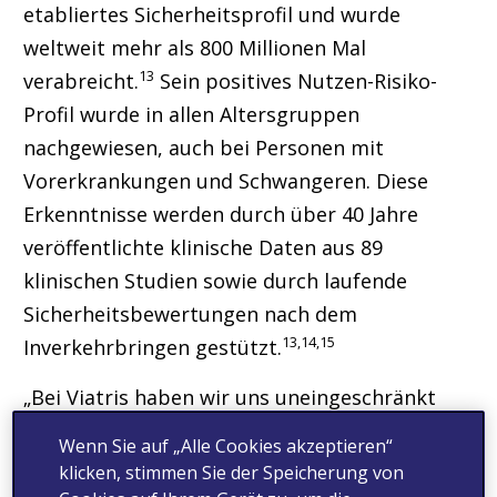
etabliertes Sicherheitsprofil und wurde
weltweit mehr als 800 Millionen Mal
13
verabreicht.
Sein positives Nutzen-Risiko-
Profil wurde in allen Altersgruppen
nachgewiesen, auch bei Personen mit
Vorerkrankungen und Schwangeren. Diese
Erkenntnisse werden durch über 40 Jahre
veröffentlichte klinische Daten aus 89
klinischen Studien sowie durch laufende
Sicherheitsbewertungen nach dem
13,14,15
Inverkehrbringen gestützt.
„Bei Viatris haben wir uns uneingeschränkt
dazu verpflichtet, die Empfehlungen der WHO
Wenn Sie auf „Alle Cookies akzeptieren“
zu erfüllen und gleichzeitig die höchsten
klicken, stimmen Sie der Speicherung von