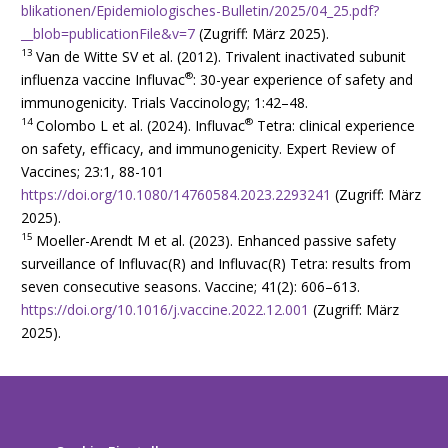
blikationen/Epidemiologisches-Bulletin/2025/04_25.pdf?
__blob=publicationFile&v=7
(Zugriff: März 2025).
13
Van de Witte SV et al. (2012). Trivalent inactivated subunit
®
influenza vaccine Influvac
: 30-year experience of safety and
immunogenicity. Trials Vaccinology; 1:42–48.
14
®
Colombo L et al. (2024). Influvac
Tetra: clinical experience
on safety, efficacy, and immunogenicity. Expert Review of
Vaccines; 23:1, 88-101
https://doi.org/10.1080/14760584.2023.2293241
(Zugriff: März
2025).
15
Moeller-Arendt M et al. (2023). Enhanced passive safety
surveillance of Influvac(R) and Influvac(R) Tetra: results from
seven consecutive seasons. Vaccine; 41(2): 606–613.
https://doi.org/10.1016/j.vaccine.2022.12.001
(Zugriff: März
2025).