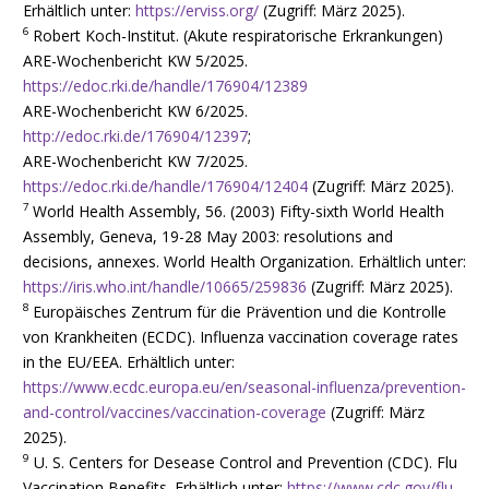
Erhältlich unter:
https://erviss.org/
(Zugriff: März 2025).
6
Robert Koch-Institut. (Akute respiratorische Erkrankungen)
ARE-Wochenbericht KW 5/2025.
https://edoc.rki.de/handle/176904/12389
ARE-Wochenbericht KW 6/2025.
http://edoc.rki.de/176904/12397
;
ARE-Wochenbericht KW 7/2025.
https://edoc.rki.de/handle/176904/12404
(Zugriff: März 2025).
7
World Health Assembly, 56. (2003) Fifty-sixth World Health
Assembly, Geneva, 19-28 May 2003: resolutions and
decisions, annexes. World Health Organization. Erhältlich unter:
https://iris.who.int/handle/10665/259836
(Zugriff: März 2025).
8
Europäisches Zentrum für die Prävention und die Kontrolle
von Krankheiten (ECDC). Influenza vaccination coverage rates
in the EU/EEA. Erhältlich unter:
https://www.ecdc.europa.eu/en/seasonal-influenza/prevention-
and-control/vaccines/vaccination-coverage
(Zugriff: März
2025).
9
U. S. Centers for Desease Control and Prevention (CDC). Flu
Vaccination Benefits. Erhältlich unter:
https://www.cdc.gov/flu-