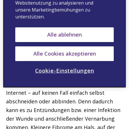
Websitenutzung zu analysieren und
der Achsel bzw. Achselhöhle oder in der
unsere Marketingbemühungen zu
Leistengegend. Von den Betroffenen werden
unterstützen.
sie zumeist als ästhetisch sehr störend
empfunden. Zudem können Schmuck oder
Alle ablehnen
Kleidungsstücke an den Stielwarzen hängen
bleiben oder diese durch mechanische
Alle Cookies akzeptieren
Reibung so beeinflussen, dass die Warzen
bluten, sich entzünden oder abreißen.
Cookie-Einstellungen
Betroffene sollten Fibrome – entgegen
allgemein verbreiteter Ratschläge aus dem
Internet – auf keinen Fall einfach selbst
abschneiden oder abbinden. Denn dadurch
kann es zu Entzündungen bzw. einer Infektion
der Wunde und anschließender Vernarbung
kommen. Kleinere Fibrome am Hals, auf der