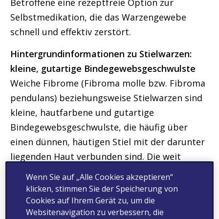
Betroffene eine rezeptfreie Option zur
Selbstmedikation, die das Warzengewebe
schnell und effektiv zerstört.
Hintergrundinformationen zu Stielwarzen:
kleine, gutartige Bindegewebsgeschwulste
Weiche Fibrome (Fibroma molle bzw. Fibroma
pendulans) beziehungsweise Stielwarzen sind
kleine, hautfarbene und gutartige
Bindegewebsgeschwulste, die häufig über
einen dünnen, häutigen Stiel mit der darunter
liegenden Haut verbunden sind. Die weit
verbreiteten Hautknötchen sind im Gegensatz
Wenn Sie auf „Alle Cookies akzeptieren“
zu den sogenannten ‚echten‘ Warzen nicht
klicken, stimmen Sie der Speicherung von
viral bedingt und nicht ansteckend.
Cookies auf Ihrem Gerät zu, um die
Websitenavigation zu verbessern, die
Stielwarzen bilden sich oft am Hals, im Bereich