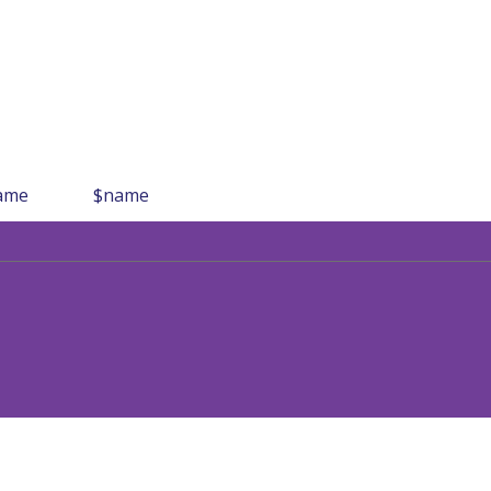
ame
$name